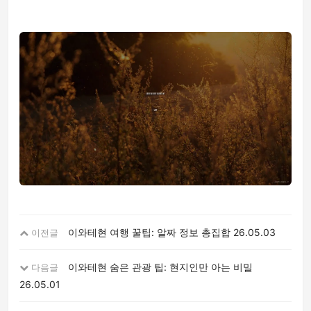
이와테현 여행 꿀팁: 알짜 정보 총집합
26.05.03
이전글
이와테현 숨은 관광 팁: 현지인만 아는 비밀
다음글
26.05.01