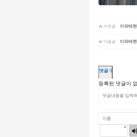
이와테현,
이전글
이와테현 
다음글
댓글
0
등록된 댓글이 
고침