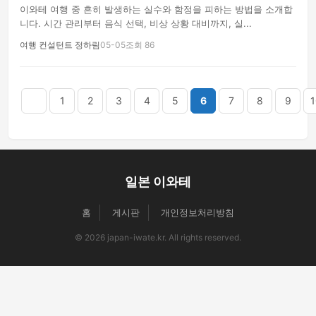
이와테 여행 중 흔히 발생하는 실수와 함정을 피하는 방법을 소개합
니다. 시간 관리부터 음식 선택, 비상 상황 대비까지, 실...
여행 컨설턴트 정하림
05-05
조회 86
음
맨끝
1
2
3
4
5
6
7
8
9
1
일본 이와테
홈
게시판
개인정보처리방침
© 2026 japan-iwate.kr. All rights reserved.