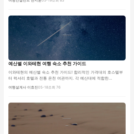
여행컨설턴트 한지훈
05-19
조회 83
예산별 이와테현 여행 숙소 추천 가이드
이와테현의 예산별 숙소 추천 가이드! 합리적인 가격대의 호스텔부
터 럭셔리 호텔과 전통 온천 여관까지. 각 예산대에 적합한...
여행설계사 이효진
05-18
조회 76